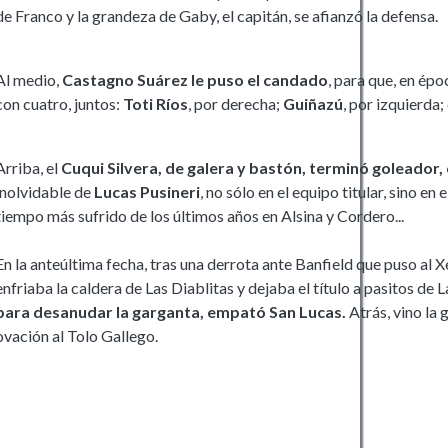
de Franco y la grandeza de Gaby, el capitán, se afianzó la defensa.
Al medio,
Castagno Suárez le puso el candado
, para que, en ép
con cuatro, juntos:
Toti Ríos
, por derecha;
Guiñazú
, por izquierda;
Arriba, el
Cuqui Silvera, de galera y bastón, terminó goleador,
inolvidable de
Lucas Pusineri
, no sólo en el equipo titular, sino e
tiempo más sufrido de los últimos años en Alsina y Cordero...
En la anteúltima fecha, tras una derrota ante Banfield que puso al X
enfriaba la caldera de Las Diablitas y dejaba el título a pasitos de 
para desanudar la garganta, empató San Lucas.
Atrás, vino la
ovación al Tolo Gallego.