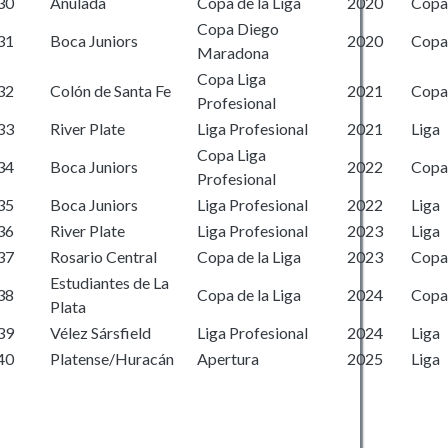
30
Anulada
Copa de la Liga
2020
Copa
Copa Diego
31
Boca Juniors
2020
Copa
Maradona
Copa Liga
32
Colón de Santa Fe
2021
Copa
Profesional
33
River Plate
Liga Profesional
2021
Liga
Copa Liga
34
Boca Juniors
2022
Copa
Profesional
35
Boca Juniors
Liga Profesional
2022
Liga
36
River Plate
Liga Profesional
2023
Liga
37
Rosario Central
Copa de la Liga
2023
Copa
Estudiantes de La
38
Copa de la Liga
2024
Copa
Plata
39
Vélez Sársfield
Liga Profesional
2024
Liga
40
Platense/Huracán
Apertura
2025
Liga