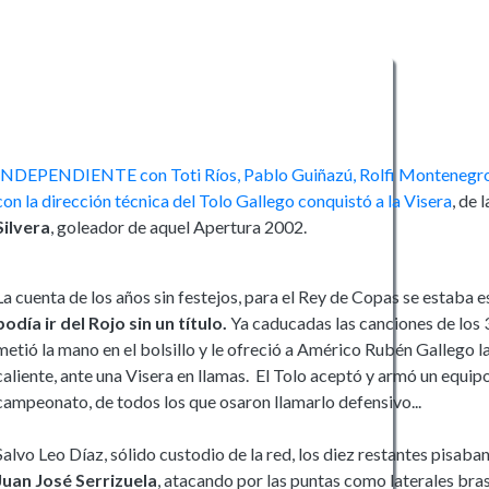
INDEPENDIENTE con Toti Ríos, Pablo Guiñazú, Rolfi Montenegro 
con la dirección técnica del Tolo Gallego conquistó a la Visera
, de
Silvera
, goleador de aquel Apertura 2002.
La cuenta de los años sin festejos, para el Rey de Copas se estaba
podía ir del Rojo sin un título.
Ya caducadas las canciones de los 
metió la mano en el bolsillo y le ofreció a Américo Rubén Gallego l
caliente, ante una Visera en llamas. El Tolo aceptó y armó un equipo
campeonato, de todos los que osaron llamarlo defensivo...
Salvo Leo Díaz, sólido custodio de la red, los diez restantes pisaban 
Juan José Serrizuela
, atacando por las puntas como laterales brasi