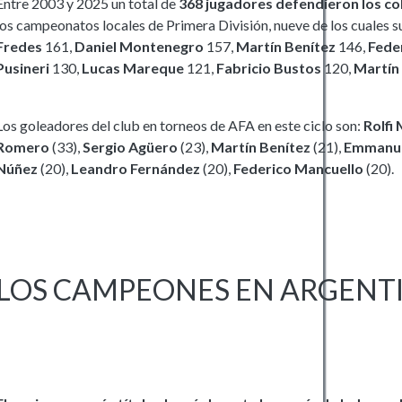
Entre 2003 y 2025 un total de
368 jugadores defendieron los col
los campeonatos locales de Primera División, nueve de los cuales 
Fredes
161,
Daniel Montenegro
157,
Martín Benítez
146,
Fede
Pusineri
130,
Lucas Mareque
121,
Fabricio Bustos
120,
Martín
Los goleadores del club en torneos de AFA en este ciclo son:
Rolfi
Romero
(33),
Sergio Agüero
(23),
Martín Benítez
(21),
Emmanuel
Núñez
(20),
Leandro Fernández
(20),
Federico Mancuello
(20).
LOS CAMPEONES EN ARGENTI