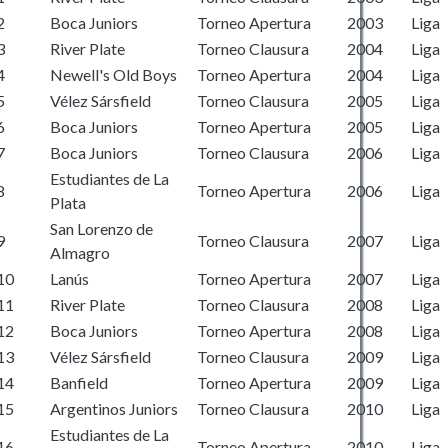
2
Boca Juniors
Torneo Apertura
2003
Liga
3
River Plate
Torneo Clausura
2004
Liga
4
Newell's Old Boys
Torneo Apertura
2004
Liga
5
Vélez Sársfield
Torneo Clausura
2005
Liga
6
Boca Juniors
Torneo Apertura
2005
Liga
7
Boca Juniors
Torneo Clausura
2006
Liga
Estudiantes de La
8
Torneo Apertura
2006
Liga
Plata
San Lorenzo de
9
Torneo Clausura
2007
Liga
Almagro
10
Lanús
Torneo Apertura
2007
Liga
11
River Plate
Torneo Clausura
2008
Liga
12
Boca Juniors
Torneo Apertura
2008
Liga
13
Vélez Sársfield
Torneo Clausura
2009
Liga
14
Banfield
Torneo Apertura
2009
Liga
15
Argentinos Juniors
Torneo Clausura
2010
Liga
Estudiantes de La
16
Torneo Apertura
2010
Liga