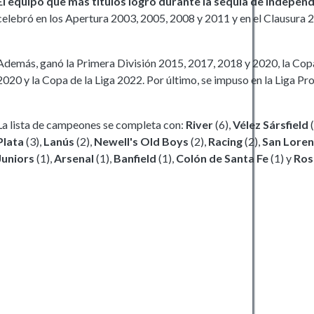
El equipo que más títulos logró durante la sequía de Indepen
celebró en los Apertura 2003, 2005, 2008 y 2011 y en el Clausura 
Además, ganó la Primera División 2015, 2017, 2018 y 2020, la Cop
2020 y la Copa de la Liga 2022. Por último, se impuso en la Liga Pr
La lista de campeones se completa con:
River
(6),
Vélez Sársfield
Plata
(3),
Lanús
(2),
Newell's Old Boys
(2),
Racing
(2),
San Loren
Juniors
(1),
Arsenal
(1),
Banfield
(1),
Colón de Santa Fe
(1) y
Ros