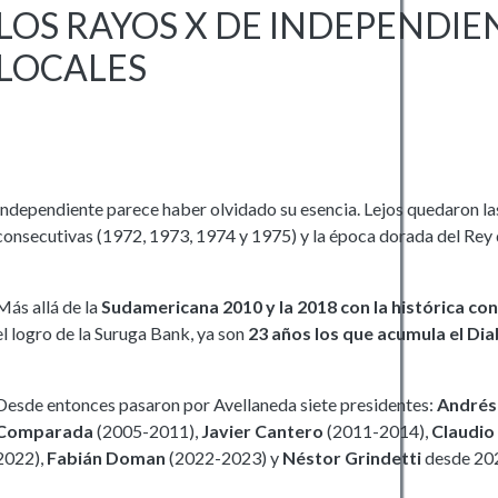
LOS RAYOS X DE INDEPENDIE
LOCALES
Independiente parece haber olvidado su esencia. Lejos quedaron l
consecutivas (1972, 1973, 1974 y 1975) y la época dorada del Rey
Más allá de la
Sudamericana 2010 y la 2018 con la histórica co
el logro de la Suruga Bank, ya son
23 años los que acumula el Dia
Desde entonces pasaron por Avellaneda siete presidentes:
Andrés 
Comparada
(2005-2011),
Javier Cantero
(2011-2014),
Claudio 
2022),
Fabián Doman
(2022-2023) y
Néstor Grindetti
desde 20