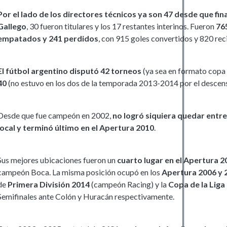
Por el lado de los directores técnicos ya son 47 desde que fin
Gallego
, 30 fueron titulares y los 17 restantes interinos. Fueron
76
empatados y 241 perdidos
, con 915 goles convertidos y 820 rec
El fútbol argentino disputó 42 torneos
(ya sea en formato copa 
40
(no estuvo en los dos de la temporada 2013-2014 por el descen
Desde que fue campeón en 2002,
no logró siquiera quedar entr
local y terminó último en el Apertura 2010
.
Sus mejores ubicaciones fueron un
cuarto lugar en el Apertura 2
campeón Boca. La misma posición ocupó en los
Apertura 2006 y 
de
Primera División 2014
(campeón Racing) y la
Copa de la Liga
Semifinales ante Colón y Huracán respectivamente.