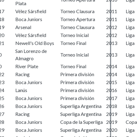
Plata
17
Vélez Sársfield
Torneo Clausura
2011
Liga
18
Boca Juniors
Torneo Apertura
2011
Liga
19
Arsenal
Torneo Clausura
2012
Liga
20
Vélez Sársfield
Torneo Inicial
2012
Liga
21
Newell's Old Boys
Torneo Final
2013
Liga
San Lorenzo de
0
Torneo Inicial
2013
Liga
Almagro
0
River Plate
Torneo Final
2014
Liga
22
Racing
Primera división
2014
Liga
23
Boca Juniors
Primera división
2015
Liga
24
Lanús
Primera división
2016
Liga
25
Boca Juniors
Primera división
2017
Liga
26
Boca Juniors
Superliga Argentina
2018
Liga
27
Racing
Superliga Argentina
2019
Liga
28
Boca Juniors
Copa de la Superliga
2019
Copa
29
Boca Juniors
Superliga Argentina
2020
Liga