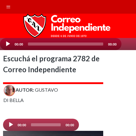
Reproductor
00:00
00:00
de
audio
Escuchá el programa 2782 de
Correo Independiente
AUTOR:
GUSTAVO
DI BELLA
Audio
00:00
00:00
Player